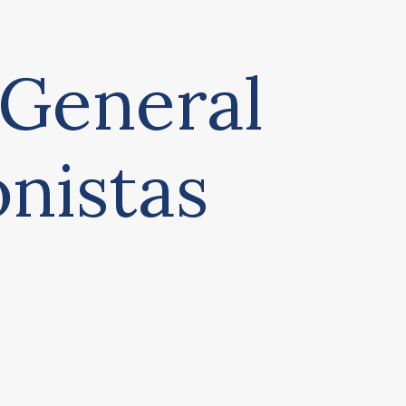
 General
onistas