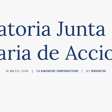
toria Junta
ria de Acci
16 MAYO, 2019
|
IN
|
BY
ANUNCIOS CORPORATIVOS
BROOKTEC