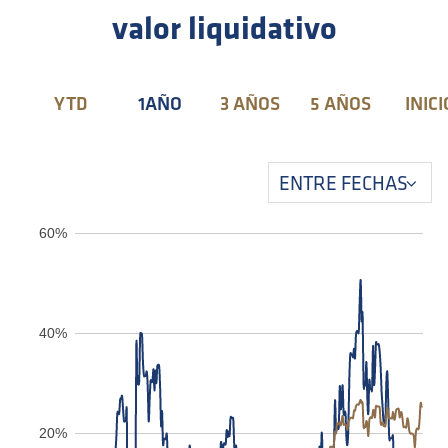
valor liquidativo
YTD
1AÑO
3 AÑOS
5 AÑOS
INICI
60%
40%
20%